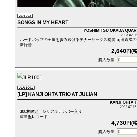
JLR-002
SONGS IN MY HEART
YOSHIMITSU OKADA QUAR
2023.02.
ハードバップの王道を歩み続けるテナーサックス奏者 岡田嘉満の
新録音
2,640
円(税
JLR-1001
[LP] KANJI OHTA TRIO AT JULIAN
KANJI OHTA 
2022.07.1
300枚限定、シリアルナンバー入り
重量盤レコード
4,730
円(税