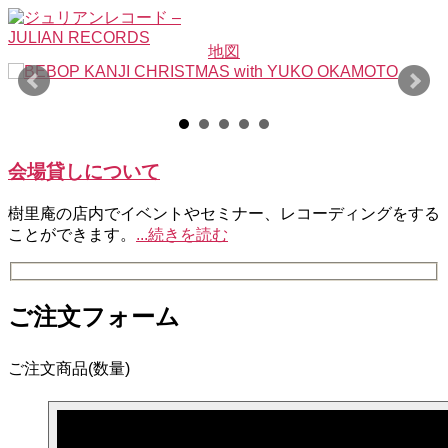
コ
ン
地図
テ
ン
ツ
へ
ス
キ
会場貸しについて
ッ
プ
樹里庵の店内でイベントやセミナー、レコーディングをする
ことができます。
...続きを読む
ご注文フォーム
ご注文商品(数量)