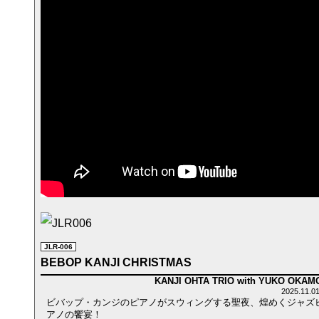
JLR-006
BEBOP KANJI CHRISTMAS
KANJI OHTA TRIO with YUKO OKAM
2025.11.
ビバップ・カンジのピアノがスウィングする聖夜、煌めくジャズ
アノの饗宴！