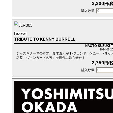
3,300
円(税
JLR-005
TRIBUTE TO KENNY BURRELL
NAOTO SUZUKI T
2024.08.
ジャズギター界の奇才、鈴木直人が レジェンド、ケニー・バレル
名盤「ヴァンガードの夜」を現代に甦らせた！
2,750
円(税